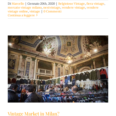
Di
Marcello
|
Gennaio 20th, 2020
|
Belgioioso Vintage
,
fiera vintage
,
mercato vintage milano
,
nextvintage
,
vendere vintage
,
vendere
vintage online
,
vintage
|
0 Commenti
Continua a leggere
Vintage Market in Milan?