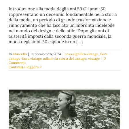
Introduzione alla moda degli anni 50 Gli anni '50
rappresentano un decennio fondamentale nella storia
della moda, un periodo di grande trasformazione e
rinnovamento che ha lasciato un'impronta indelebile
nel mondo del design e dello stile. Dopo gli anni di
austerità imposti dalla seconda guerra mondiale, la
moda degli anni '50 esplode in un [...]
Decennio Iconico: Eleganza e Rivoluzione della Moda
degli Anni ’50
Di
Marcello
|
Febbraio 12th, 2024
|
cosa significa vintage
,
fiera
cosa significa vintage
fiera vintage
fiera vintage milano
la
vintage
,
fiera vintage milano
,
la storia del vintage
,
vintage
|
0
storia del vintage
vintage
Commenti
Continua a leggere