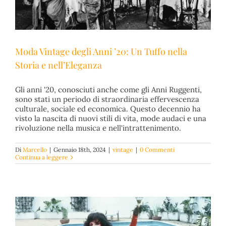
Moda Vintage degli Anni ’20: Un Tuffo nella
Storia e nell’Eleganza
Gli anni '20, conosciuti anche come gli Anni Ruggenti,
Moda Vintage degli Anni ’20: Un Tuffo nella Storia e
sono stati un periodo di straordinaria effervescenza
nell’Eleganza
culturale, sociale ed economica. Questo decennio ha
vintage
visto la nascita di nuovi stili di vita, mode audaci e una
rivoluzione nella musica e nell'intrattenimento.
Di
Marcello
|
Gennaio 18th, 2024
|
vintage
|
0 Commenti
Continua a leggere