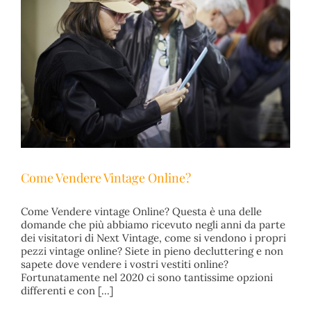
Come Vendere Vintage Online?
Come Vendere vintage Online? Questa è una delle
domande che più abbiamo ricevuto negli anni da parte
dei visitatori di Next Vintage, come si vendono i propri
pezzi vintage online? Siete in pieno decluttering e non
Come Vendere Vintage Online?
sapete dove vendere i vostri vestiti online?
Belgioioso Vintage
fiera vintage
mercato vintage milano
Fortunatamente nel 2020 ci sono tantissime opzioni
nextvintage
vendere vintage
vendere vintage online
differenti e con [...]
vintage