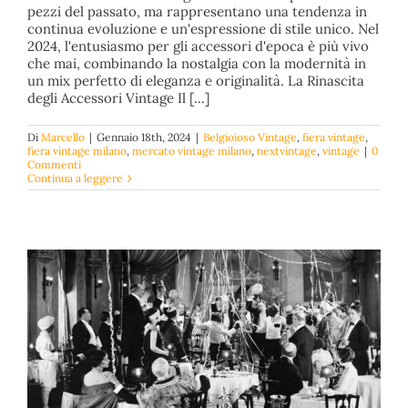
Accessori Vintage: I Must-Have per Ogni Guardaroba
pezzi del passato, ma rappresentano una tendenza in
Belgioioso Vintage
fiera vintage
fiera vintage milano
continua evoluzione e un'espressione di stile unico. Nel
mercato vintage milano
nextvintage
vintage
2024, l'entusiasmo per gli accessori d'epoca è più vivo
che mai, combinando la nostalgia con la modernità in
un mix perfetto di eleganza e originalità. La Rinascita
degli Accessori Vintage Il [...]
Di
Marcello
|
Gennaio 18th, 2024
|
Belgioioso Vintage
,
fiera vintage
,
fiera vintage milano
,
mercato vintage milano
,
nextvintage
,
vintage
|
0
Commenti
Continua a leggere