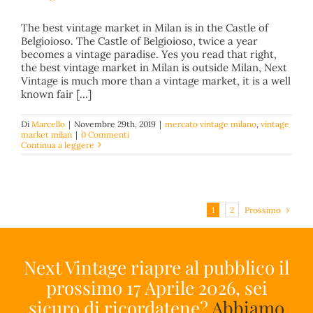
The best vintage market in Milan is in the Castle of
Belgioioso. The Castle of Belgioioso, twice a year
becomes a vintage paradise. Yes you read that right,
Vintage Market in Milan?
the best vintage market in Milan is outside Milan, Next
mercato vintage milano
vintage market milan
Vintage is much more than a vintage market, it is a well
known fair [...]
Di
Marcello
|
Novembre 29th, 2019
|
mercato vintage milano
,
vintage
market milan
|
0 Commenti
Continua a leggere
Prossimo
1
2
Next Vintage riapre al pubblico il
prossimo 17 Aprile 2026, sei
sicuro di ricordatene?
Abbiamo