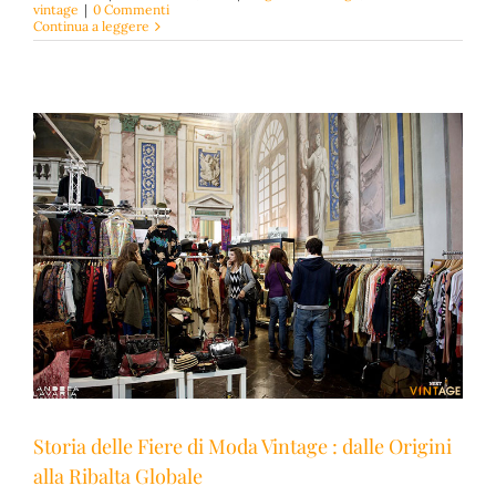
vintage
|
0 Commenti
Continua a leggere
Storia delle Fiere di Moda Vintage : dalle Origini
alla Ribalta Globale