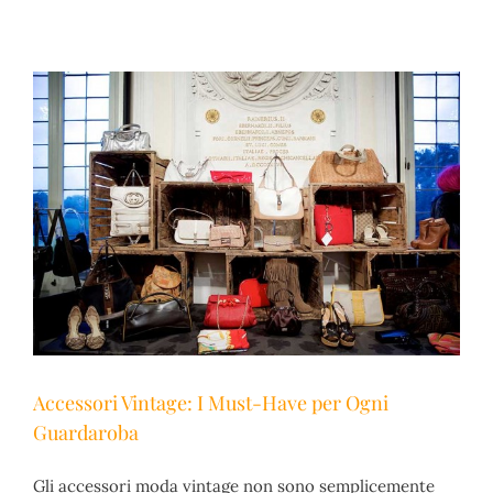
Belgioioso Vintage
cosa significa vintage
fiera vintage
fiera vintage milano
la storia del vintage
mercato vintage
milano
vintage
Accessori Vintage: I Must-Have per Ogni
Guardaroba
Gli accessori moda vintage non sono semplicemente