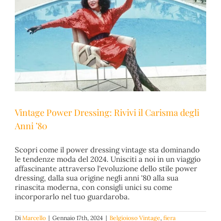
Vintage Power Dressing: Rivivi il Carisma degli
Anni ’80
Scopri come il power dressing vintage sta dominando
Vintage Power Dressing: Rivivi il Carisma degli Anni ’80
le tendenze moda del 2024. Unisciti a noi in un viaggio
affascinante attraverso l'evoluzione dello stile power
Belgioioso Vintage
fiera vintage
dressing, dalla sua origine negli anni '80 alla sua
rinascita moderna, con consigli unici su come
incorporarlo nel tuo guardaroba.
Di
Marcello
|
Gennaio 17th, 2024
|
Belgioioso Vintage
,
fiera