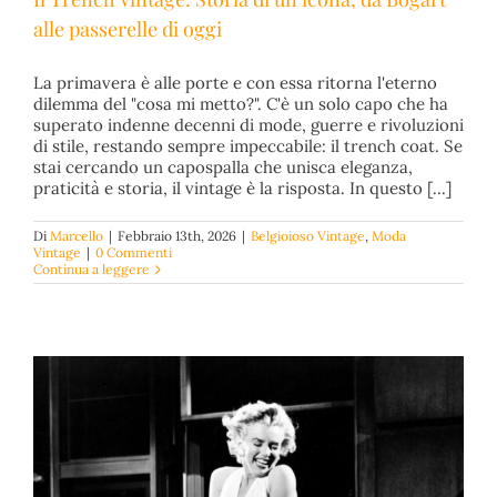
alle passerelle di oggi
La primavera è alle porte e con essa ritorna l'eterno
Il Trench Vintage: Storia di un’icona, da Bogart alle
dilemma del "cosa mi metto?". C'è un solo capo che ha
passerelle di oggi
superato indenne decenni di mode, guerre e rivoluzioni
Belgioioso Vintage
Moda Vintage
di stile, restando sempre impeccabile: il trench coat. Se
stai cercando un capospalla che unisca eleganza,
praticità e storia, il vintage è la risposta. In questo [...]
Di
Marcello
|
Febbraio 13th, 2026
|
Belgioioso Vintage
,
Moda
Vintage
|
0 Commenti
Continua a leggere