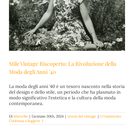
Stile Vintage Riscoperto: La Rivoluzione della
Moda degli Anni ’40
La moda degli anni '40 è un tesoro nascosto nella storia
del design e dello stile, un periodo che ha plasmato in
modo significativo l'estetica e la cultura della moda
Stile Vintage Riscoperto: La Rivoluzione della Moda
contemporanea.
degli Anni ’40
storia del vintage
Di
Marcello
|
Gennaio 30th, 2024
|
storia del vintage
|
1 Commento
Continua a leggere