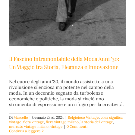
Il Fascino Intramontabile della Moda Anni ’30:
Un Viaggio tra Storia, Eleganza e Innovazione
Nel cuore degli anni '30, il mondo assistette a una
rivoluzione silenziosa ma potente nel campo della
moda. In un decennio segnato da turbolenze
economiche e politiche, la moda si rivelò uno
strumento di espressione e un rifugio per la creatività.
Di
Marcello
|
Gennaio 23rd, 2024
|
Belgioioso Vintage
,
cosa significa
vintage
,
fiera vintage
,
fiera vintage milano
,
la storia del vintage
,
Il Fascino Intramontabile della Moda Anni ’30: Un
mercato vintage milano
,
vintage
|
0 Commenti
Continua a leggere
Viaggio tra Storia, Eleganza e Innovazione