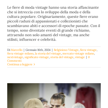
Storia delle Fiere di Moda Vintage : dalle Origini alla
Le fiere di moda vintage hanno una storia affascinante
Ribalta Globale
che si intreccia con lo sviluppo della moda e della
cultura popolare. Originariamente, queste fiere erano
Belgioioso Vintage
fiera vintage
fiera vintage milano
la
storia del vintage
mercato vintage milano
nextvintage
piccoli raduni di appassionati e collezionisti che
significato vintage
storia del vintage
vintage
scambiavano abiti e accessori di epoche passate. Con il
tempo, sono diventate eventi di grande richiamo,
attraendo non solo amanti del vintage, ma anche
stilisti, influencer e celebrità.
Di
Marcello
|
Gennaio 16th, 2024
|
Belgioioso Vintage
,
fiera vintage
,
fiera vintage milano
,
la storia del vintage
,
mercato vintage milano
,
nextvintage
,
significato vintage
,
storia del vintage
,
vintage
|
0
Commenti
Continua a leggere