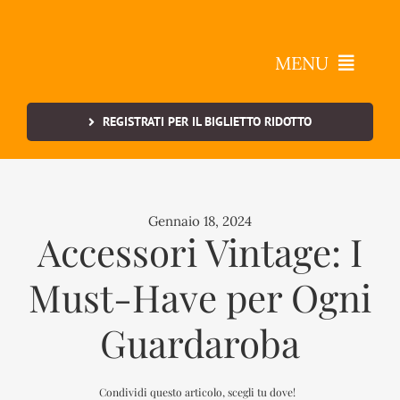
Salta
al
contenuto
MENU
Vintage a Belgioioso
REGISTRATI PER IL BIGLIETTO RIDOTTO
Info Utili
Gennaio 18, 2024
Contatti
Accessori Vintage: I
Must-Have per Ogni
Guardaroba
Condividi questo articolo, scegli tu dove!