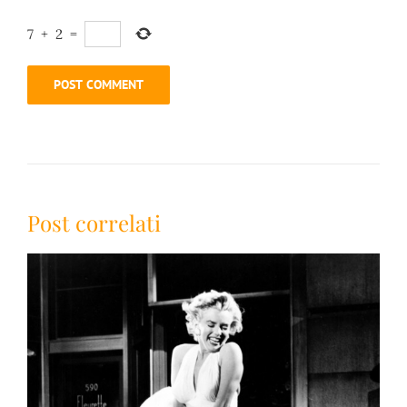
7
+
2
=
Post correlati