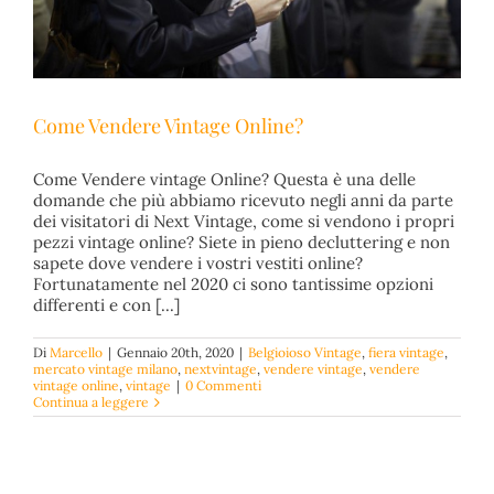
Come Vendere Vintage Online?
Come Vendere vintage Online? Questa è una delle
domande che più abbiamo ricevuto negli anni da parte
dei visitatori di Next Vintage, come si vendono i propri
pezzi vintage online? Siete in pieno decluttering e non
Come Vendere Vintage Online?
sapete dove vendere i vostri vestiti online?
Belgioioso Vintage
fiera vintage
mercato vintage milano
Fortunatamente nel 2020 ci sono tantissime opzioni
nextvintage
vendere vintage
vendere vintage online
differenti e con [...]
vintage
Di
Marcello
|
Gennaio 20th, 2020
|
Belgioioso Vintage
,
fiera vintage
,
mercato vintage milano
,
nextvintage
,
vendere vintage
,
vendere
vintage online
,
vintage
|
0 Commenti
Continua a leggere