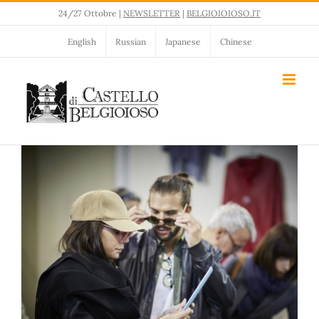
Salta
24/27 Ottobre |
NEWSLETTER
|
BELGIOIOIOSO.IT
al
contenuto
English
Russian
Japanese
Chinese