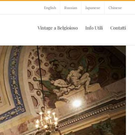
English
Russian
Japanese
Chinese
Vintage a Belgioioso
Info Utili
Contatti