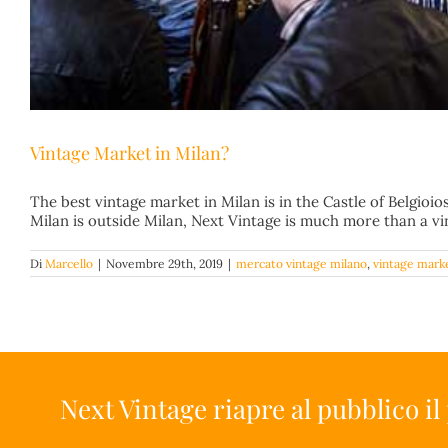
Vintage Market in Milan?
The best vintage market in Milan is in the Castle of Belgioio
Milan is outside Milan, Next Vintage is much more than a vint
Di
Marcello
|
Novembre 29th, 2019
|
mercato vintage milano
,
vintage mark
Next Vintage riapre al pubblico il