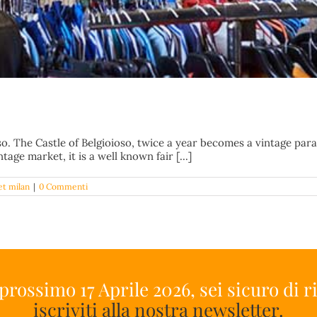
so. The Castle of Belgioioso, twice a year becomes a vintage para
age market, it is a well known fair [...]
et milan
|
0 Commenti
 prossimo 17 Aprile 2026, sei sicuro di 
iscriviti alla nostra newsletter.