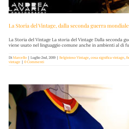
La Storia del Vintage, dalla seconda guerra mondiale 
La Storia del Vintage La storia del Vintage Dalla seconda gu
viene usato nel linguaggio comune anche in ambienti al di fu
Di
Marcello
|
Luglio 2nd, 2019
|
Belgioioso Vintage
,
cosa significa vintage
,
f
vintage
|
0 Commenti