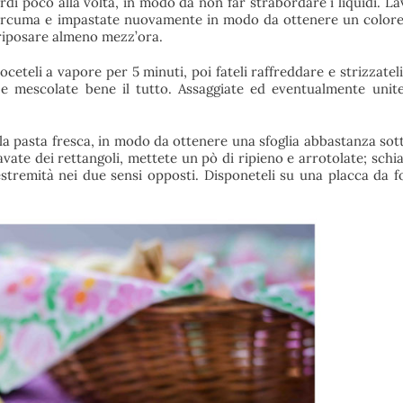
rdi poco alla volta, in modo da non far strabordare i liquidi. L
a curcuma e impastate nuovamente in modo da ottenere un colore
 riposare almeno mezz’ora.
ceteli a vapore per 5 minuti, poi fateli raffreddare e strizzatel
io e mescolate bene il tutto. Assaggiate ed eventualmente unite
a pasta fresca, in modo da ottenere una sfoglia abbastanza sott
cavate dei rettangoli, mettete un pò di ripieno e arrotolate; schi
estremità nei due sensi opposti. Disponeteli su una placca da f