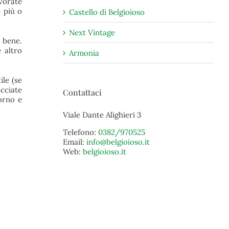
avorate
 più o
Castello di Belgioioso
Next Vintage
i bene.
 altro
Armonia
ile (se
acciate
Contattaci
orno e
Viale Dante Alighieri 3
Telefono:
0382/970525
Email:
info@belgioioso.it
Web:
belgioioso.it