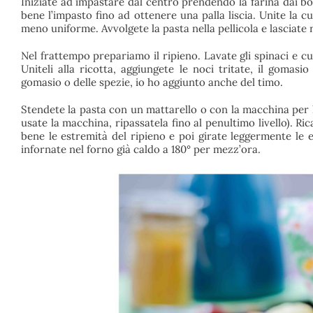
Iniziate ad impastare dal centro prendendo la farina dai bo
bene l’impasto fino ad ottenere una palla liscia. Unite l
meno uniforme. Avvolgete la pasta nella pellicola e lasciate
Nel frattempo prepariamo il ripieno. Lavate gli spinaci e cuo
Uniteli alla ricotta, aggiungete le noci tritate, il gomas
gomasio o delle spezie, io ho aggiunto anche del timo.
Stendete la pasta con un mattarello o con la macchina per l
usate la macchina, ripassatela fino al penultimo livello). Ri
bene le estremità del ripieno e poi girate leggermente le 
infornate nel forno già caldo a 180° per mezz’ora.