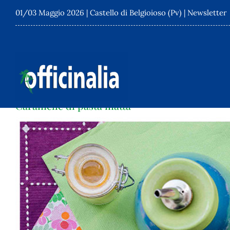
Salta
01/03 Maggio 2026 |
Castello di Belgioioso (Pv)
|
Newsletter
al
contenuto
Caramelle di pasta matta
Ingrandisci
immagine