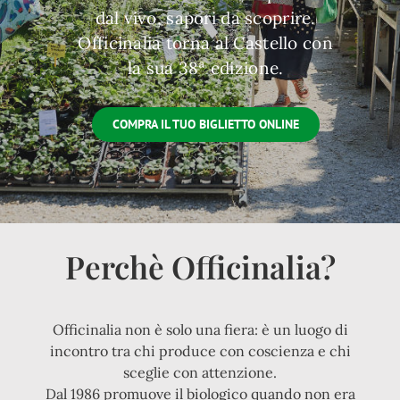
dal vivo, sapori da scoprire.
Officinalia torna al Castello con
la sua 38ª edizione.
COMPRA IL TUO BIGLIETTO ONLINE
Perchè Officinalia?
Officinalia non è solo una fiera: è un luogo di
incontro tra chi produce con coscienza e chi
sceglie con attenzione.
Dal 1986 promuove il biologico quando non era