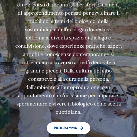
Un percorso di incontri, laboratori e momenti
di approfondimento pensati per avvicinare il
pubblico ai temi del biologico, della
sostenibilità e dell’ecologia domestica.
Officinalia diventa spazio di dialogo e
condivisione, dove esperienze pratiche, saperi
antichi e conoscenze contemporanee si
intrecciano attraverso attività dedicate a
grandi e piccoli. Dalla cultura del cibo
consapevole alla cura della persona,
dall’ambiente all’autoproduzione, ogni
appuntamento è un’occasione per imparare,
sperimentare e vivere il biologico come scelta
quotidiana.
PROGRAMMA