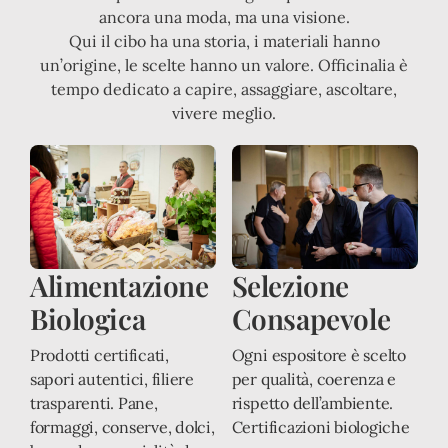
ancora una moda, ma una visione.
Qui il cibo ha una storia, i materiali hanno
un’origine, le scelte hanno un valore. Officinalia è
tempo dedicato a capire, assaggiare, ascoltare,
vivere meglio.
Alimentazione
Selezione
Biologica
Consapevole
Prodotti certificati,
Ogni espositore è scelto
sapori autentici, filiere
per qualità, coerenza e
trasparenti. Pane,
rispetto dell’ambiente.
formaggi, conserve, dolci,
Certificazioni biologiche