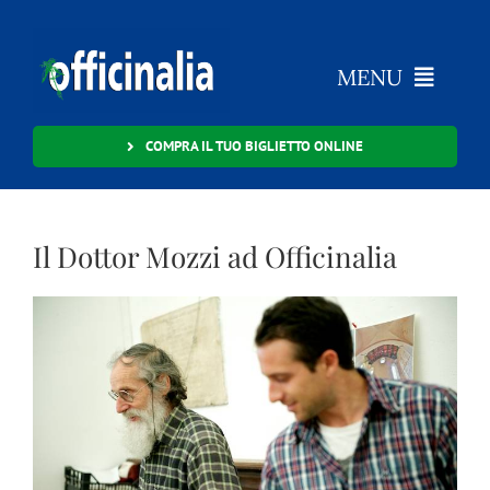
Salta
al
contenuto
MENU
Cosa è Officinalia?
COMPRA IL TUO BIGLIETTO ONLINE
Programma
Il Dottor Mozzi ad Officinalia
Info