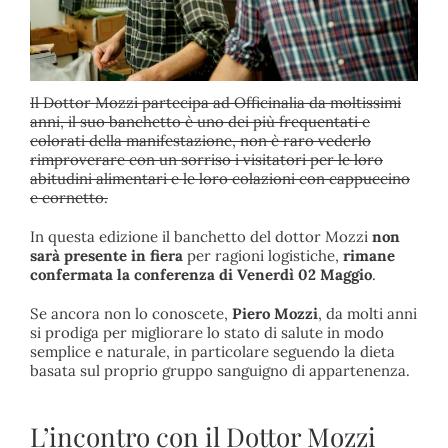
Il Dottor Mozzi partecipa ad Officinalia da moltissimi
anni, il suo banchetto è uno dei più frequentati e
colorati della manifestazione, non è raro vederlo
rimproverare con un sorriso i visitatori per le loro
abitudini alimentari e le loro colazioni con cappuccino
e cornetto.
In questa edizione il banchetto del dottor Mozzi
non
sarà presente in fiera
per ragioni logistiche,
rimane
confermata la conferenza di Venerdì 02 Maggio
.
Se ancora non lo conoscete,
Piero Mozzi
, da molti anni
si prodiga per migliorare lo stato di salute in modo
semplice e naturale, in particolare seguendo la dieta
basata sul proprio gruppo sanguigno di appartenenza.
L’incontro con il Dottor Mozzi