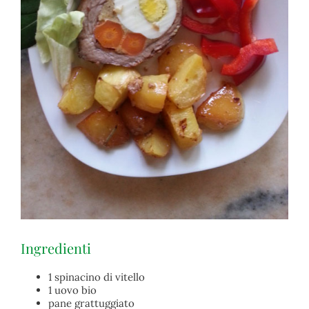
Ingredienti
1 spinacino di vitello
1 uovo bio
pane grattuggiato