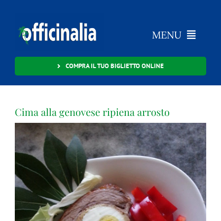
Salta
al
contenuto
MENU
Cosa è Officinalia?
COMPRA IL TUO BIGLIETTO ONLINE
Programma
Cima alla genovese ripiena arrosto
Ingrandisci
Info
immagine