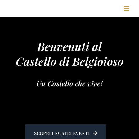
Salta
Toggl
al
Navig
contenuto
HOME
Benvenuti al
STORIA
Castello di Belgioioso
FIERE
Un Castello che vive!
LOCATION
VISITE
SCOPRI I NOSTRI EVENTI
BLOG