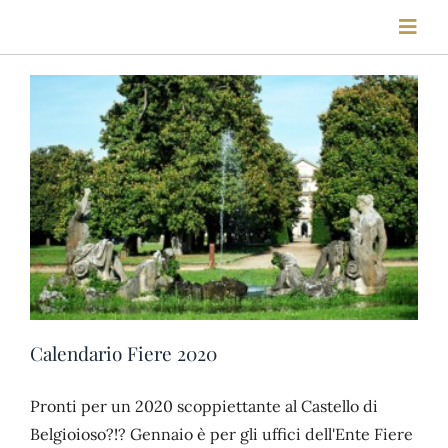
Salta
Toggl
al
Navig
contenuto
HOME
STORIA
FIERE
LOCATION
Calendario Fiere 2020
VISITE
Pronti per un 2020 scoppiettante al Castello di
Belgioioso?!? Gennaio è per gli uffici dell'Ente Fiere
BLOG