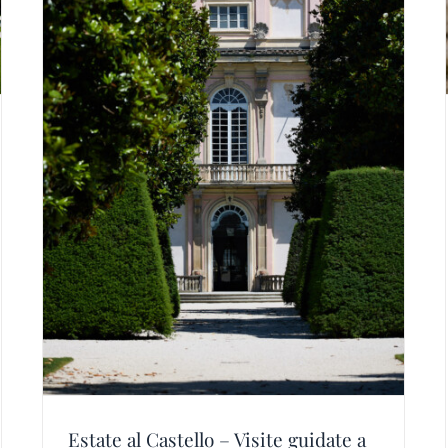
news
parco
to
Estate al Castello – Visite guidate a