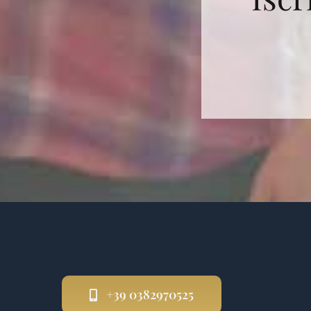
+39 0382970525