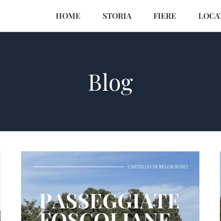
HOME
STORIA
FIERE
LOCA
Blog
La primavera 2026 al Castello inizia
con due eventi da non perdere: Next