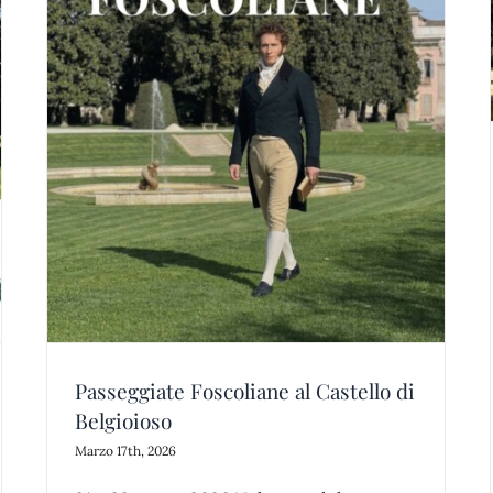
Vintage e Officinalia
news
i
Passeggiate Foscoliane al Castello di
Belgioioso
Marzo 17th, 2026