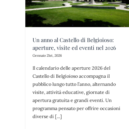
o
Estate al Castello – Visite guidate a
Un anno al Castello di Belgioioso:
Belgioioso nei mesi di luglio e agos
aperture, visite ed eventi nel 2026
news
parco
Gennaio 21st, 2026
Il calendario delle aperture 2026 del
Castello di Belgioioso accompagna il
pubblico lungo tutto l’anno, alternando
visite, attività educative, giornate di
apertura gratuita e grandi eventi. Un
programma pensato per offrire occasioni
diverse di [...]