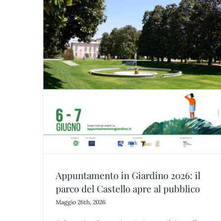
26: il
Passeggiate Foscoliane al Castello d
bblico
Belgioioso
o
castello di belgioioso
news
parco
Appuntamento in Giardino 2026: il
parco del Castello apre al pubblico
Maggio 26th, 2026