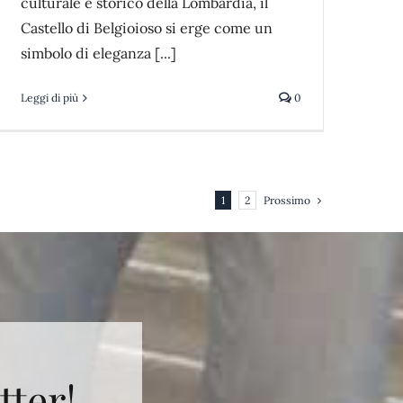
culturale e storico della Lombardia, il
Castello di Belgioioso si erge come un
simbolo di eleganza [...]
Leggi di più
0
Prossimo
1
2
tter!