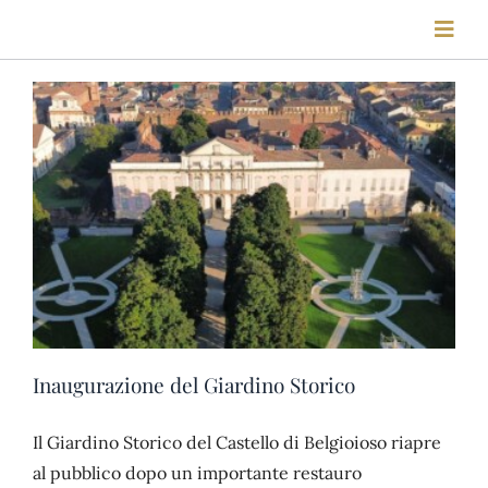
Salta
Toggl
al
Navig
contenuto
HOME
STORIA
FIERE
LOCATION
Inaugurazione del Giardino Storico
VISITE
Il Giardino Storico del Castello di Belgioioso riapre
al pubblico dopo un importante restauro
BLOG