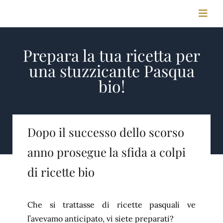
Salta
Toggl
al
Navig
contenuto
Prepara la tua ricetta per
HOME
una stuzzicante Pasqua
bio!
STORIA
MEETING & CONGRESSI
Dopo il successo dello scorso
anno prosegue la sfida a colpi
FOTO & VIDEO
di ricette bio
CONTATTI
Che si trattasse di ricette pasquali ve
l’avevamo anticipato, vi siete preparati?