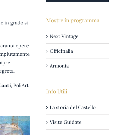
Mostre in programma
o in grado si
Next Vintage
uaranta opere
Officinalia
 compiutamente
empre
Armonia
egreta.
Conti
, PoliArt
Info Utili
La storia del Castello
Visite Guidate