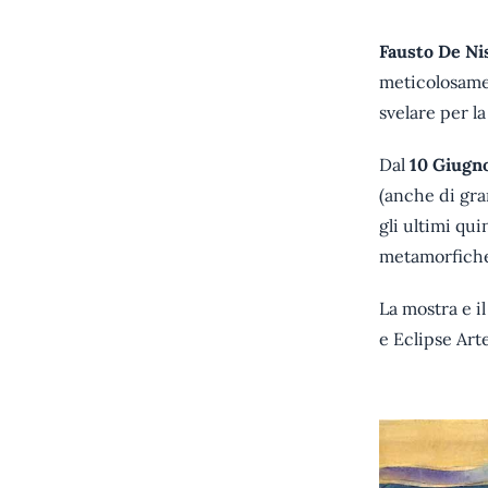
Fausto De Ni
meticolosamen
svelare per l
Dal
10 Giugno
(anche di gra
gli ultimi qu
metamorfiche 
La mostra e i
e Eclipse Art