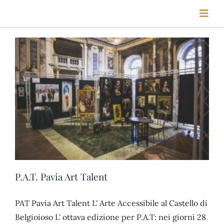
Salta
Toggl
al
Navig
contenuto
HOME
STORIA
FIERE
LOCATION
P.A.T. Pavia Art Talent
VISITE
PAT Pavia Art Talent L' Arte Accessibile al Castello di
Belgioioso L' ottava edizione per P.A.T: nei giorni 28
BLOG