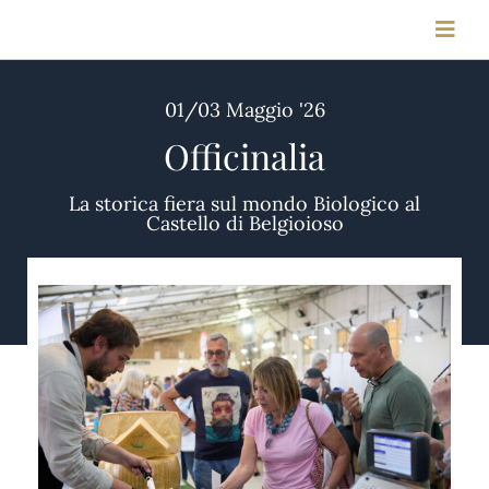
Salta
Toggl
al
Navig
contenuto
01/03 Maggio '26
HOME
Officinalia
STORIA
La storica fiera sul mondo Biologico al
Castello di Belgioioso
MEETING & CONGRESSI
FOTO & VIDEO
CONTATTI