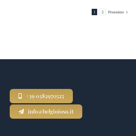
Prossimo
1
2
+39 0382970525
info@belgioioso.it