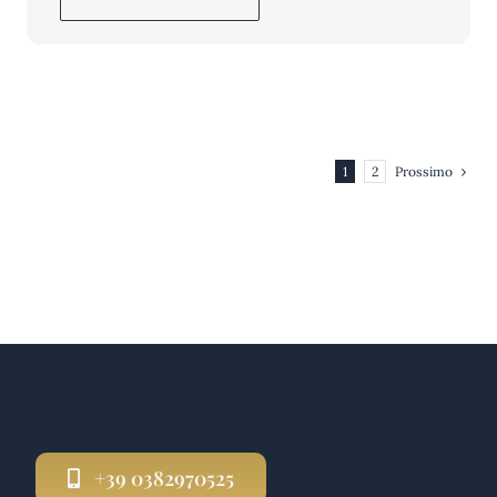
Prossimo
1
2
+39 0382970525