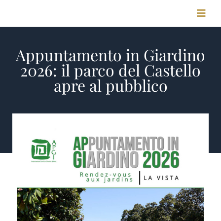
Salta
Toggl
al
Navig
contenuto
Appuntamento in Giardino
HOME
2026: il parco del Castello
apre al pubblico
STORIA
MEETING & CONGRESSI
FOTO & VIDEO
CONTATTI