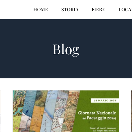
HOME
STORIA
FIERE
LOCA
Blog
Segreti e Storie del Castello di
Belgioioso: Un Viaggio
Indimenticabile