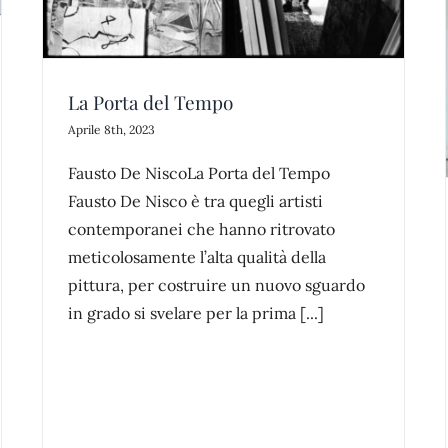
incantato che ha lasciato tutti senza
parole!
location per eventi
location per servizi fotografici
pavia
news
La Porta del Tempo
Aprile 8th, 2023
Fausto De NiscoLa Porta del Tempo
Fausto De Nisco è tra quegli artisti
contemporanei che hanno ritrovato
meticolosamente l’alta qualità della
pittura, per costruire un nuovo sguardo
in grado si svelare per la prima [...]