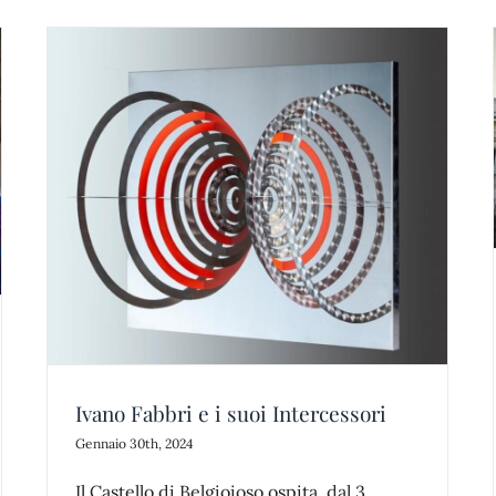
L’Agenda Segreta del 2024: Gli Eventi
Imperdibili al Castello di Belgioioso!
news
Ivano Fabbri e i suoi Intercessori
Gennaio 30th, 2024
Il Castello di Belgioioso ospita, dal 3