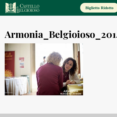
Skip
to
Biglietto Ridotto
content
Armonia_Belgioioso_201