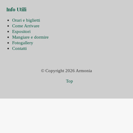
Info Utili
Orari e biglietti
Come Arrivare
Espositori
Mangiare e dormire
Fotogallery
Contatti
© Copyright 2026 Armonia
Top