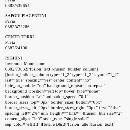
0382/539654
SAPORI PIACENTINI
Pavia
0382/472286
CENTO TORRI
Pavia
0382/24100
RIGHINI
Inverno e Monteleone
0382/73032[/fusion_text][/fusion_builder_column]
[fusion_builder_column type=”1_2″ type=”1_2″ layout=”1_2″
last=”true” spacing=”yes” center_content=”no”
hide_on_mobile=”no” background_repeat=”no-repeat”
background_position=”left top” hover_type=”none”
border_position=”all” animation_speed=”0.1″
border_sizes_top=”0px” border_sizes_bottom=”0px”
border_sizes_left=”0px” border_sizes_right=”0px” first=”false”
spacing_left=”2%” min_height=”” link=””][fusion_title size=”2″
content_align=”left” style_type=”single solid”
sep_color=”#ffffff”]Hotel e B&B[/fusion_title][fusion_text]