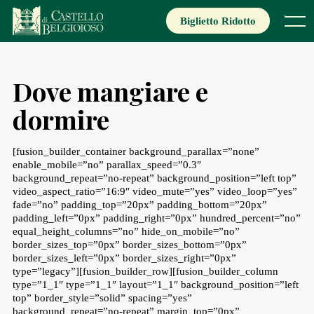
Skip
to
Biglietto Ridotto
Menu
content
Dove mangiare e
dormire
[fusion_builder_container background_parallax=”none”
enable_mobile=”no” parallax_speed=”0.3″
background_repeat=”no-repeat” background_position=”left top”
video_aspect_ratio=”16:9″ video_mute=”yes” video_loop=”yes”
fade=”no” padding_top=”20px” padding_bottom=”20px”
padding_left=”0px” padding_right=”0px” hundred_percent=”no”
equal_height_columns=”no” hide_on_mobile=”no”
border_sizes_top=”0px” border_sizes_bottom=”0px”
border_sizes_left=”0px” border_sizes_right=”0px”
type=”legacy”][fusion_builder_row][fusion_builder_column
type=”1_1″ type=”1_1″ layout=”1_1″ background_position=”left
top” border_style=”solid” spacing=”yes”
background_repeat=”no-repeat” margin_top=”0px”