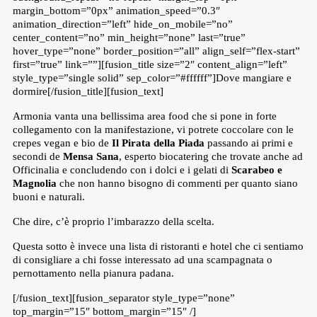
margin_bottom=”0px” animation_speed=”0.3″
animation_direction=”left” hide_on_mobile=”no”
center_content=”no” min_height=”none” last=”true”
hover_type=”none” border_position=”all” align_self=”flex-start”
first=”true” link=””][fusion_title size=”2″ content_align=”left”
style_type=”single solid” sep_color=”#ffffff”]Dove mangiare e
dormire[/fusion_title][fusion_text]
Armonia vanta una bellissima area food che si pone in forte
collegamento con la manifestazione, vi potrete coccolare con le
crepes vegan e bio de
Il Pirata della Piada
passando ai primi e
secondi de
Mensa Sana
, esperto biocatering che trovate anche ad
Officinalia e concludendo con i dolci e i gelati di
Scarabeo e
Magnolia
che non hanno bisogno di commenti per quanto siano
buoni e naturali.
Che dire, c’è proprio l’imbarazzo della scelta.
Questa sotto è invece una lista di ristoranti e hotel che ci sentiamo
di consigliare a chi fosse interessato ad una scampagnata o
pernottamento nella pianura padana.
[/fusion_text][fusion_separator style_type=”none”
top_margin=”15″ bottom_margin=”15″ /]