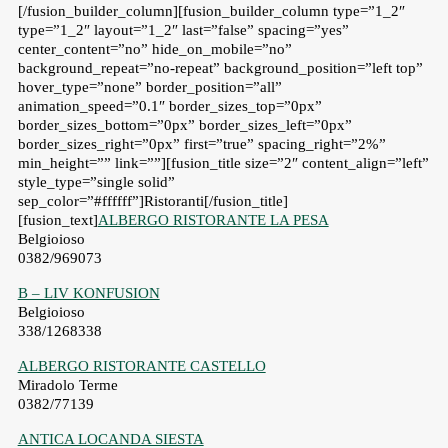
[/fusion_builder_column][fusion_builder_column type=”1_2″
type=”1_2″ layout=”1_2″ last=”false” spacing=”yes”
center_content=”no” hide_on_mobile=”no”
background_repeat=”no-repeat” background_position=”left top”
hover_type=”none” border_position=”all”
animation_speed=”0.1″ border_sizes_top=”0px”
border_sizes_bottom=”0px” border_sizes_left=”0px”
border_sizes_right=”0px” first=”true” spacing_right=”2%”
min_height=”” link=””][fusion_title size=”2″ content_align=”left”
style_type=”single solid”
sep_color=”#ffffff”]Ristoranti[/fusion_title]
[fusion_text]
ALBERGO RISTORANTE LA PESA
Belgioioso
0382/969073
B – LIV KONFUSION
Belgioioso
338/1268338
ALBERGO RISTORANTE CASTELLO
Miradolo Terme
0382/77139
ANTICA LOCANDA SIESTA