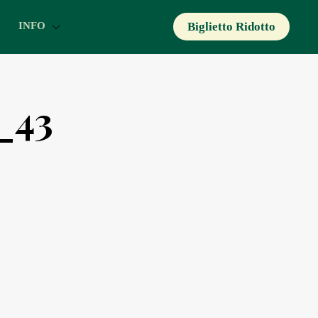
Biglietto Ridotto
INFO
_43