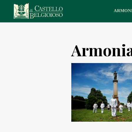
Skip
to
ARMON
content
Armonia