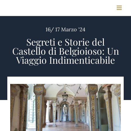
Salta
Toggl
al
Navig
contenuto
16/ 17 Marzo '24
HOME
Segreti e Storie del
Castello di Belgioioso: Un
STORIA
Viaggio Indimenticabile
MEETING & CONGRESSI
FOTO & VIDEO
CONTATTI