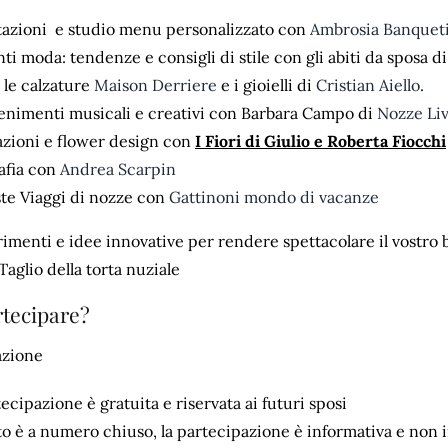
azioni e studio menu personalizzato con
Ambrosia Banquet
i moda: tendenze e consigli di stile con gli abiti da sposa d
, le calzature
Maison Derriere
e i gioielli di
Cristian Aiello
.
tenimenti musicali e creativi con Barbara Campo di
Nozze Li
zioni e flower design con
I Fiori di Giulio e Roberta Fiocchi
afia con
Andrea Scarpin
te Viaggi di nozze con
Gattinoni mondo di vacanze
imenti e idee innovative per rendere spettacolare il vostro
Taglio della torta nuziale
tecipare?
azione
ecipazione è gratuita e riservata ai futuri sposi
to è a numero chiuso, la partecipazione è informativa e non 