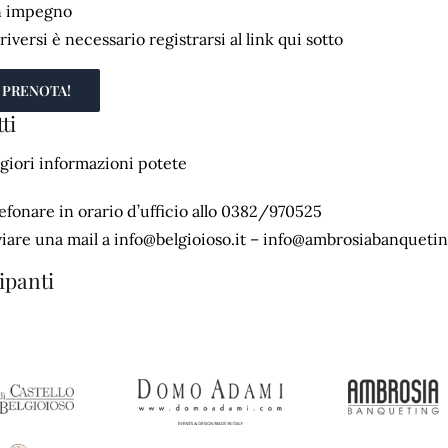
n impegno
riversi è necessario registrarsi al link qui sotto
PRENOTA!
ti
giori informazioni potete
lefonare in orario d’ufficio allo 0382/970525
viare una mail a info@belgioioso.it – info@ambrosiabanqueti
ipanti