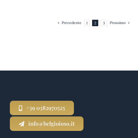
Precedente
Prossimo
1
2
3
+39 0382970525
info@belgioioso.it