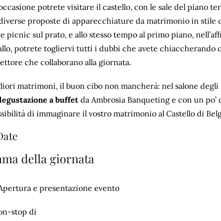
occasione potrete visitare il castello, con le sale del piano t
diverse proposte di apparecchiature da matrimonio in stile 
e picnic sul prato, e allo stesso tempo al primo piano, nell’af
allo, potrete togliervi tutti i dubbi che avete chiaccherando c
settore che collaborano alla giornata.
iori matrimoni, il buon cibo non mancherà: nel salone degli 
degustazione a buffet
da Ambrosia Banqueting e con un po’ d
ssibilità di immaginare il vostro matrimonio al Castello di Bel
Date
ma della giornata
Apertura e presentazione evento
n-stop di