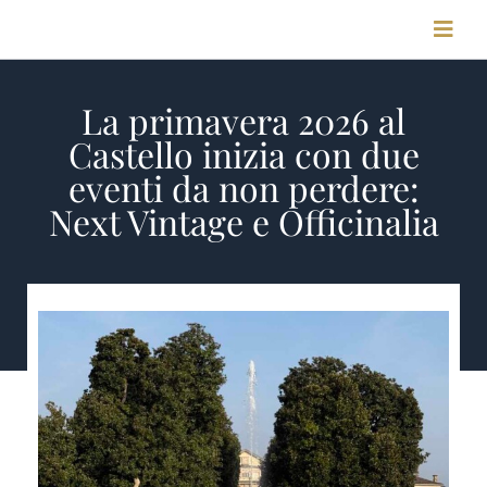
Salta
Toggl
al
Navig
contenuto
La primavera 2026 al
HOME
Castello inizia con due
eventi da non perdere:
STORIA
Next Vintage e Officinalia
MEETING & CONGRESSI
FOTO & VIDEO
CONTATTI