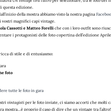
iziativa
Un vintage tira l’altro
per selezionare, tra le foto dei no
di questa edizione.
all’inizio della mostra abbiamo visto la nostra pagina
Facebo
ei vostri magnifici capi vintage.
ola Cassotti e Matteo Forelli
che con i loro outfit sono riusc
entare i protagonisti delle foto copertina dell’edizione April
 ricca di stile e di entusiasmo:
gara
he foto
ere tutte le foto in gara
ostri
vintagisti
per le foto inviate, ci siamo accorti che molti 
ra mostra…è proprio il caso di dire che un vintage tra l’altro!