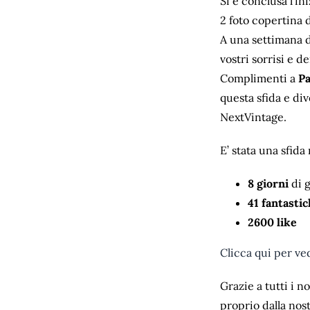
Si è conclusa l’in
2 foto copertina 
A una settimana d
vostri sorrisi e d
Complimenti a
Pa
questa sfida e div
NextVintage.
E’ stata una sfida
8 giorni
di 
41 fantastic
2600 like
Clicca qui per ved
Grazie a tutti i n
proprio dalla nost