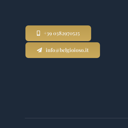
+39 0382970525
info@belgioioso.it