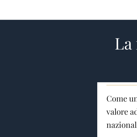
Salta
al
contenuto
La 
Come una
valore a
nazional