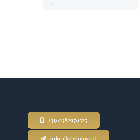
+39 0382970525
info@belgioioso.it