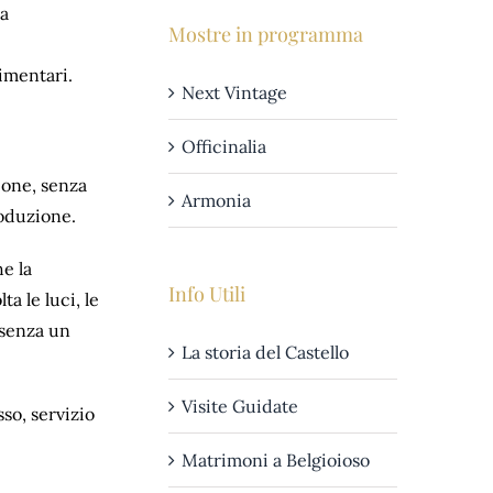
la
Mostre in programma
limentari.
Next Vintage
Officinalia
zione, senza
Armonia
roduzione.
he la
Info Utili
a le luci, le
e senza un
La storia del Castello
Visite Guidate
sso, servizio
Matrimoni a Belgioioso