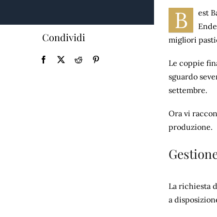
B
est B
Endem
Condividi
migliori pasti
Le coppie fina
sguardo sever
settembre.
Ora vi raccon
produzione.
Gestione
La richiesta 
a disposizion