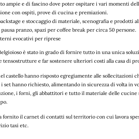
to ampie e di fascino dove poter ospitare i vari momenti del
ione con ospiti, prove di cucina e premiazioni.
backstage e stoccaggio di materiale, scenografia e prodotti a
 pausa pranzo, spazi per coffee break per circa 50 persone.
terni evocativi per riprese
 Belgioioso è stato in grado di fornire tutto in una unica solu
e tensostrutture e far sostenere ulteriori costi alla casa di p
del castello hanno risposto egregiamente alle sollecitazioni c
 set hanno richiesto, alimentando in sicurezza di volta in volt
zione, i forni, gli abbattitori e tutto il materiale delle cucin
po.
a fornito il carnet di contatti sul territorio con cui lavora spe
izio taxi etc.