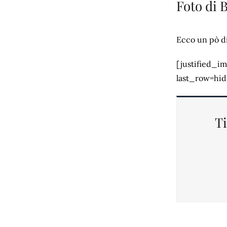
Foto di 
Ecco un pò di 
[justified_i
last_row=hid
Ti