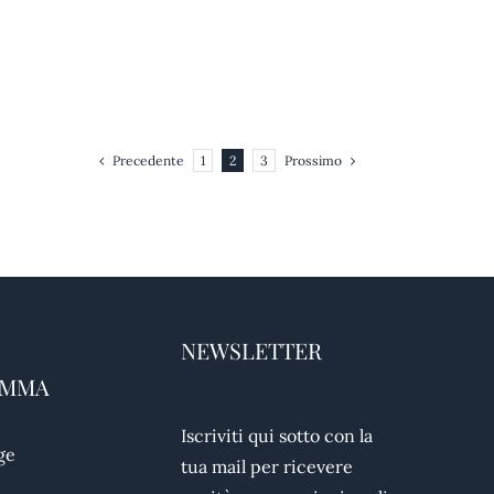
Precedente
Prossimo
1
2
3
NEWSLETTER
AMMA
Iscriviti qui sotto con la
ge
tua mail per ricevere