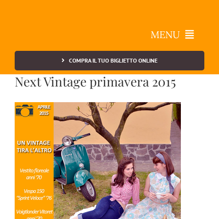
Salta
al
contenuto
MENU
COMPRA IL TUO BIGLIETTO ONLINE
Vintage a Belgioioso
Next Vintage primavera 2015
Info Utili
Contatti