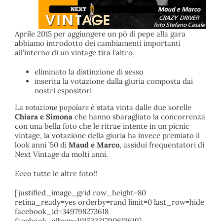
Aprile 2015 per aggiungere un pò di pepe alla gara
abbiamo introdotto dei cambiamenti importanti
all’interno di un vintage tira l’altro,
eliminato la distinzione di sesso
inserita la votazione dalla giuria composta dai
nostri espositori
La
votazione popolare
è stata vinta dalle due sorelle
Chiara e Simona
che hanno sbaragliato la concorrenza
con una bella foto che le ritrae intente in un picnic
vintage, la votazione della giuria ha invece premiato il
look anni ’50 di
Maud e Marco
, assidui frequentatori di
Next Vintage da molti anni.
Ecco tutte le altre foto!!
[justified_image_grid row_height=80
retina_ready=yes orderby=rand limit=0 last_row=hide
facebook_id=349798273618
facebook_album=10153331790613619]