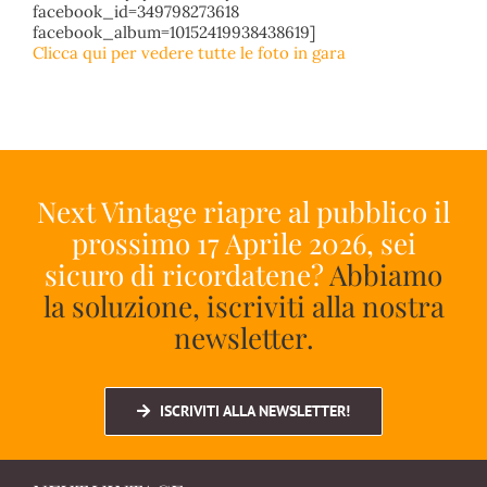
facebook_id=349798273618
facebook_album=10152419938438619]
Clicca qui per vedere tutte le foto in gara
Next Vintage riapre al pubblico il
prossimo 17 Aprile 2026, sei
sicuro di ricordatene?
Abbiamo
la soluzione, iscriviti alla nostra
newsletter.
ISCRIVITI ALLA NEWSLETTER!