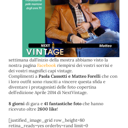
settimana dall’inizio della mostra abbiamo visto la
nostra pagina
Facebook
riempirsi dei vostri sorrisi e
dei vostri magnifici capi vintage.
Complimenti a
Paola Cassotti e Matteo Forelli
che con
i loro outfit sono riusciti a vincere questa sfida e
diventare i protagonisti delle foto copertina
dell’edizione Aprile 2014 di NextVintage.
8 giorni
di gara e
41 fantastiche foto
che hanno
ricevuto oltre
2600 like
!
[justified_image_grid row_height=80
retina_ready=yes orderby=rand limit=0