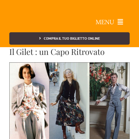
Salta
al
contenuto
MENU
COMPRA IL TUO BIGLIETTO ONLINE
Vintage a Belgioioso
Il Gilet : un Capo Ritrovato
Info Utili
Contatti