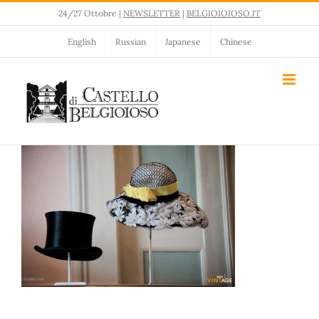
Salta
24/27 Ottobre |
NEWSLETTER
|
BELGIOIOIOSO.IT
al
contenuto
English
Russian
Japanese
Chinese