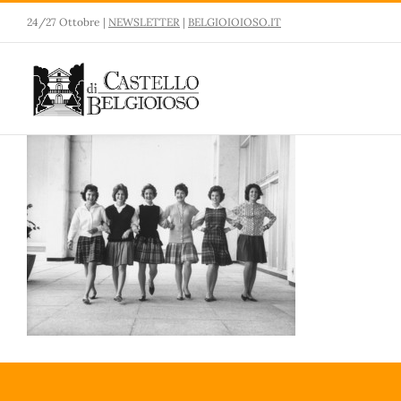
Salta
24/27 Ottobre |
NEWSLETTER
|
BELGIOIOIOSO.IT
al
contenuto