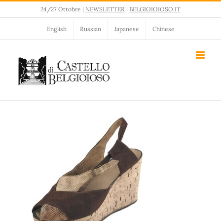
Salta
24/27 Ottobre |
NEWSLETTER
|
BELGIOIOIOSO.IT
al
contenuto
English
Russian
Japanese
Chinese