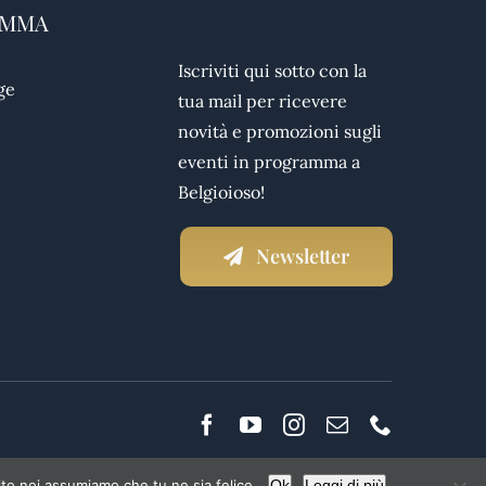
AMMA
Iscriviti qui sotto con la
ge
tua mail per ricevere
novità e promozioni sugli
eventi in programma a
Belgioioso!
Newsletter
ito noi assumiamo che tu ne sia felice.
Ok
Leggi di più