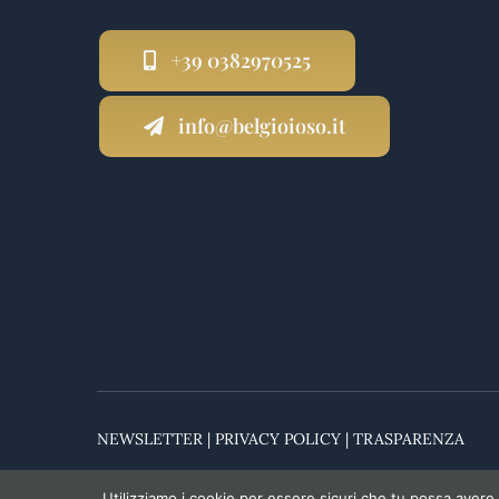
+39 0382970525
info@belgioioso.it
NEWSLETTER
|
PRIVACY POLICY
|
TRASPARENZA
Utilizziamo i cookie per essere sicuri che tu possa avere 