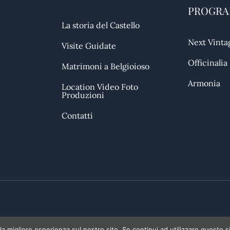
PROGR
La storia del Castello
Next Vinta
Visite Guidate
Officinalia
Matrimoni a Belgioioso
Armonia
Location Video Foto
Produzioni
Contatti
la migliore esperienza sul nostro sito. Se continui ad utilizzare questo s