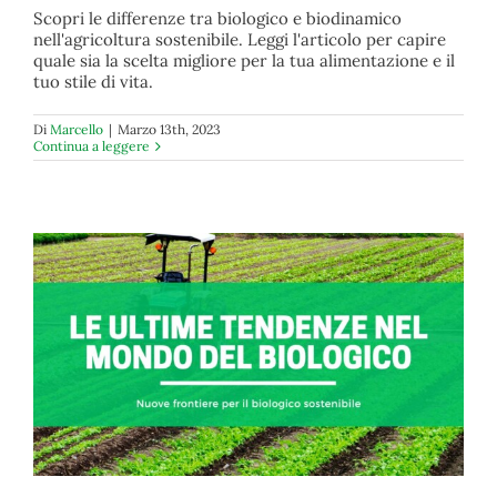
Scopri le differenze tra biologico e biodinamico
nell'agricoltura sostenibile. Leggi l'articolo per capire
Biologico vs biodinamico: qual è la differenza?
quale sia la scelta migliore per la tua alimentazione e il
biologico
tuo stile di vita.
Di
Marcello
|
Marzo 13th, 2023
Continua a leggere