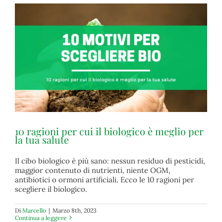
10 ragioni per cui il biologico è meglio per
la tua salute
Il cibo biologico è più sano: nessun residuo di pesticidi,
maggior contenuto di nutrienti, niente OGM,
10 ragioni per cui il biologico è meglio per la tua salute
antibiotici o ormoni artificiali. Ecco le 10 ragioni per
biologico
scegliere il biologico.
Di
Marcello
|
Marzo 8th, 2023
Continua a leggere