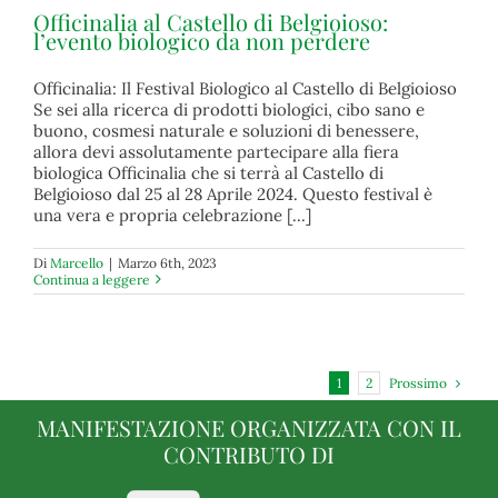
Officinalia al Castello di Belgioioso:
l’evento biologico da non perdere
Officinalia: Il Festival Biologico al Castello di Belgioioso
Se sei alla ricerca di prodotti biologici, cibo sano e
Officinalia al Castello di Belgioioso: l’evento biologico da
buono, cosmesi naturale e soluzioni di benessere,
non perdere
allora devi assolutamente partecipare alla fiera
biologica Officinalia che si terrà al Castello di
biologico
Belgioioso dal 25 al 28 Aprile 2024. Questo festival è
una vera e propria celebrazione [...]
Di
Marcello
|
Marzo 6th, 2023
Continua a leggere
Prossimo
1
2
MANIFESTAZIONE ORGANIZZATA CON IL
CONTRIBUTO DI