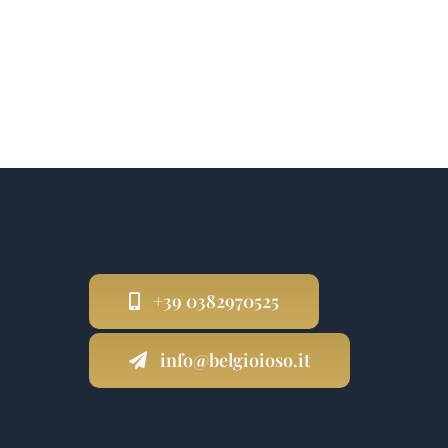
+39 0382970525
info@belgioioso.it