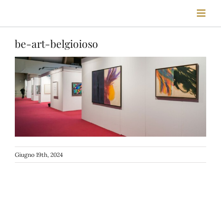
Salta
Toggl
al
Navig
contenuto
be-art-belgioioso
HOME
STORIA
FIERE
LOCATION
Giugno 19th, 2024
VISITE
BLOG