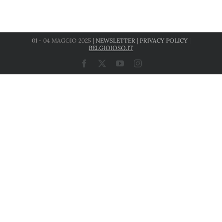
01 - 04 MAGGIO 2025 |
NEWSLETTER
|
PRIVACY POLICY
|
BELGIOIOSO.IT
Facebook
X
YouTube
Instagram