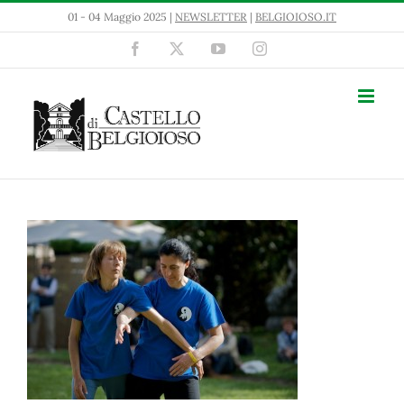
Salta
01 - 04 Maggio 2025 |
NEWSLETTER
|
BELGIOIOSO.IT
al
contenuto
Facebook
X
YouTube
Instagram