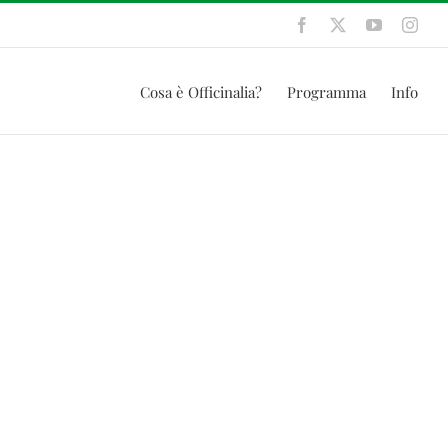
Facebook
X
YouTube
Inst
Cosa è Officinalia?
Programma
Info