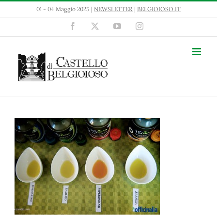
Salta
01 - 04 Maggio 2025 |
NEWSLETTER
|
BELGIOIOSO.IT
al
contenuto
Facebook
X
YouTube
Instagram