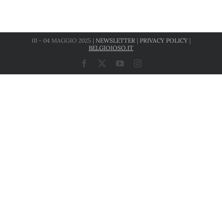
01 - 04 MAGGIO 2025 |
NEWSLETTER
|
PRIVACY POLICY
|
BELGIOIOSO.IT
Facebook
X
YouTube
Instagram