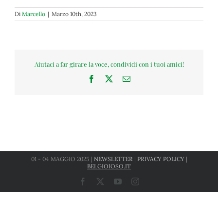
Di
Marcello
|
Marzo 10th, 2023
Aiutaci a far girare la voce, condividi con i tuoi amici!
Facebook
X
Email
01 - 04 MAGGIO 2025 |
NEWSLETTER
|
PRIVACY POLICY
|
BELGIOIOSO.IT
Facebook
X
YouTube
Instagram