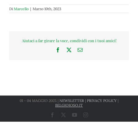
Di
Marcello
|
Marzo 10th, 2023
Aiutaci a far girare la voce, condividi con i tuoi amici!
Facebook
X
Email
01 - 04 MAGGIO 2025 |
NEWSLETTER
|
PRIVACY POLICY
|
BELGIOIOSO.IT
Facebook
X
YouTube
Instagram