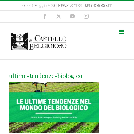
Salta
01 - 04 Maggio 2025 |
NEWSLETTER
|
BELGIOIOSO.IT
al
contenuto
Facebook
X
YouTube
Instagram
ultime-tendenze-biologico