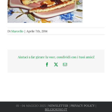
Di
Marcello
|
Aprile 7th, 2014
Aiutaci a far girare la voce, condividi con i tuoi amici!
Facebook
X
Email
01 - 04 MAGGIO 2025 |
NEWSLETTER
|
PRIVACY POLICY
|
BELGIOIOSO.IT