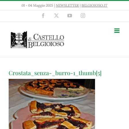
Salta
01 - 04 Maggio 2025 |
NEWSLETTER
|
BELGIOIOSO.IT
al
contenuto
Facebook
X
YouTube
Instagram
Crostata_senza-_burro-1_thumb[5]