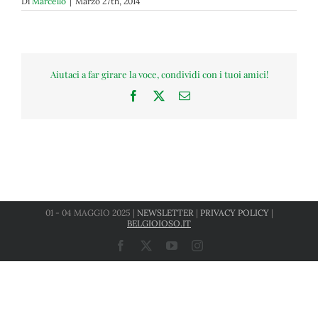
Di
Marcello
|
Marzo 27th, 2014
Aiutaci a far girare la voce, condividi con i tuoi amici!
Facebook
X
Email
01 - 04 MAGGIO 2025 |
NEWSLETTER
|
PRIVACY POLICY
|
BELGIOIOSO.IT
Facebook
X
YouTube
Instagram