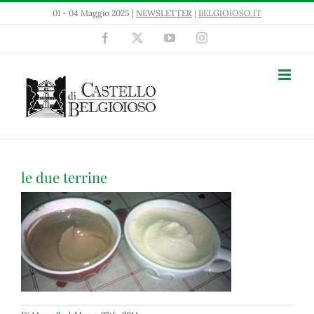
Salta
01 - 04 Maggio 2025 |
NEWSLETTER
|
BELGIOIOSO.IT
al
contenuto
Facebook
X
YouTube
Instagram
le due terrine