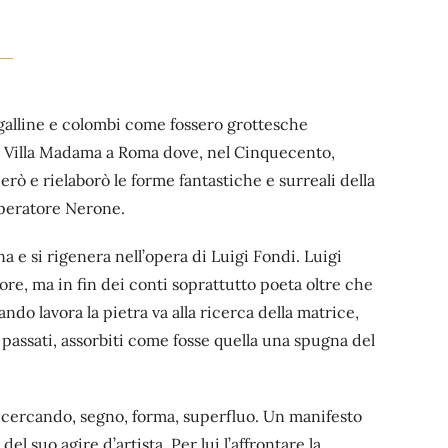
 galline e colombi come fossero grottesche
i Villa Madama a Roma dove, nel Cinquecento,
ò e rielaborò le forme fantastiche e surreali della
peratore Nerone.
rna e si rigenera nell’opera di Luigi Fondi. Luigi
tore, ma in fin dei conti soprattutto poeta oltre che
ndo lavora la pietra va alla ricerca della matrice,
i passati, assorbiti come fosse quella una spugna del
ricercando, segno, forma, superfluo. Un manifesto
del suo agire d’artista. Per lui l’affrontare la