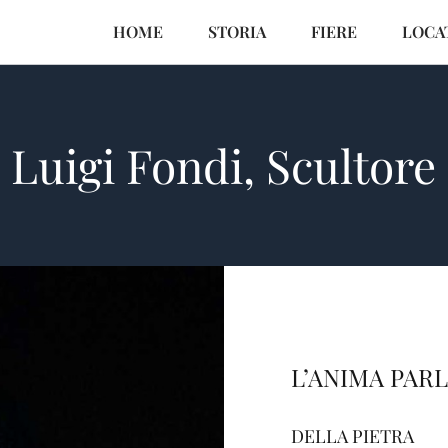
HOME
STORIA
FIERE
LOCA
Luigi Fondi, Scultore
L’ANIMA PAR
DELLA PIETRA