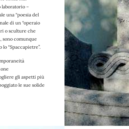
 laboratorio –
le una “poesia del
nnale di un “operaio
ri o sculture che
ma, sono comunque
o lo “Spaccapietre”.
emporaneità
ione
liere gli aspetti più
oggiato le sue solide