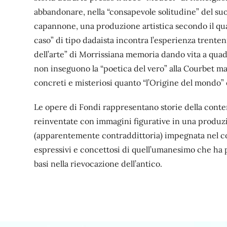
abbandonare, nella “consapevole solitudine” del suo
capannone, una produzione artistica secondo il qua
caso” di tipo dadaista incontra l’esperienza trente
dell’arte” di Morrissiana memoria dando vita a quad
non inseguono la “poetica del vero” alla Courbet 
concreti e misteriosi quanto “l’Origine del mondo” 
Le opere di Fondi rappresentano storie della cont
reinventate con immagini figurative in una produz
(apparentemente contraddittoria) impegnata nel cog
espressivi e concettosi di quell’umanesimo che ha p
basi nella rievocazione dell’antico.