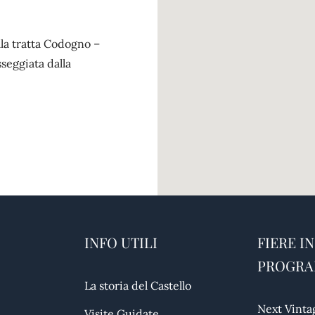
la tratta Codogno –
sseggiata dalla
INFO UTILI
FIERE IN
PROGR
La storia del Castello
Next Vinta
Visite Guidate