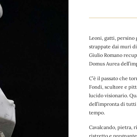
Leoni, gatti, persino
strappate dai muri d
Giulio Romano recuper
Domus Aurea dell’im
C’è il passato che to
Fondi, scultore e pit
lucido visionario. Qua
dell’impronta di tutt
tempo.
Cavalcando, pietra, 
ristretto e pregnante 