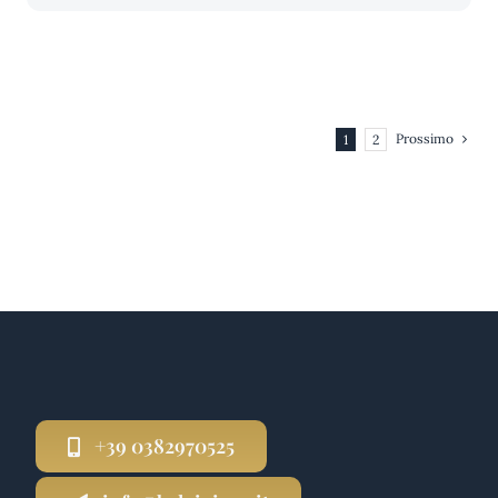
Prossimo
1
2
+39 0382970525