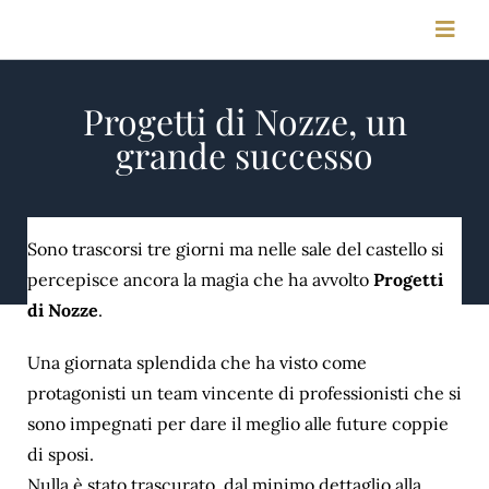
Salta
Toggl
al
Navig
contenuto
Progetti di Nozze, un
HOME
grande successo
STORIA
Sono trascorsi tre giorni ma nelle sale del castello si
MEETING & CONGRESSI
percepisce ancora la magia che ha avvolto
Progetti
di Nozze
.
FOTO & VIDEO
Una giornata splendida che ha visto come
protagonisti un team vincente di professionisti che si
CONTATTI
sono impegnati per dare il meglio alle future coppie
di sposi.
Nulla è stato trascurato, dal minimo dettaglio alla