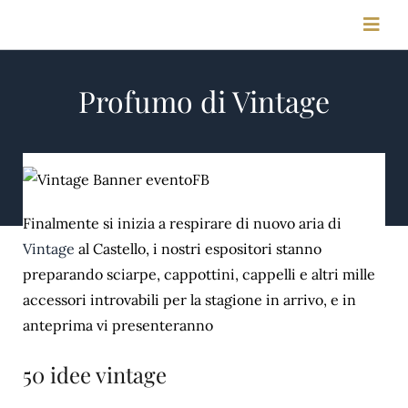
Salta
Toggl
al
Navig
contenuto
Profumo di Vintage
HOME
STORIA
MEETING & CONGRESSI
Finalmente si inizia a respirare di nuovo aria di
Vintage
al Castello, i nostri espositori stanno
preparando sciarpe, cappottini, cappelli e altri mille
FOTO & VIDEO
accessori introvabili per la stagione in arrivo, e in
anteprima vi presenteranno
CONTATTI
50 idee vintage