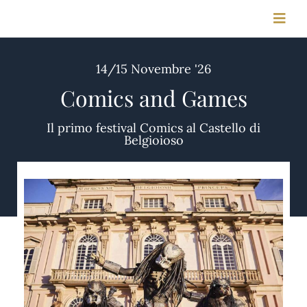
Salta
Toggl
al
Navig
contenuto
14/15 Novembre '26
HOME
Comics and Games
STORIA
Il primo festival Comics al Castello di
Belgioioso
MEETING & CONGRESSI
FOTO & VIDEO
CONTATTI