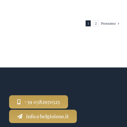
Prossimo
1
2
+39 0382970525
info@belgioioso.it