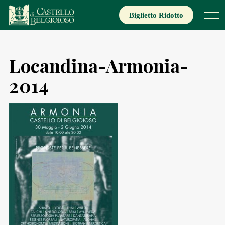
Skip
to
Biglietto Ridotto
Menu
content
Locandina-Armonia-
2014