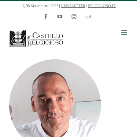
Salta
17/18 Settembre 2022 |
NEWSLETTER
|
BELGIOIOSO.IT
al
contenuto
Facebook
YouTube
Instagram
Email