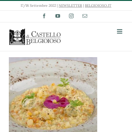
Salta
17/18 Settembre 2022 |
NEWSLETTER
|
BELGIOIOSO.IT
al
contenuto
Facebook
YouTube
Instagram
Email